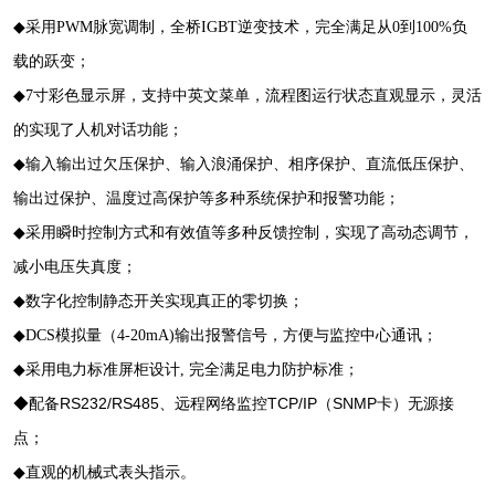
◆
采用PWM脉宽调制，全桥IGBT逆变技术，完全满足从0到100%负
载的跃变；
◆
7寸彩色显示屏，支持中英文菜单，流程图运行状态直观显示，灵活
的实现了人机对话功能；
◆
输入输出过欠压保护、输入浪涌保护、相序保护、直流低压保护、
输出过保护、温度过高保护等多种系统保护和报警功能；
◆
采用瞬时控制方式和有效值等多种反馈控制，实现了高动态调节，
减小电压失真度；
◆
数字化控制静态开关实现真正的零切换；
◆
DCS模拟量（4-20mA)输出报警信号，方便与监控中心通讯；
◆
采用电力标准屏柜设计, 完全满足电力防护标准；
◆配备
RS232/RS485、远程网络监控TCP/IP
（SNMP卡）
无源接
点
；
◆
直观的机械式表头指示。